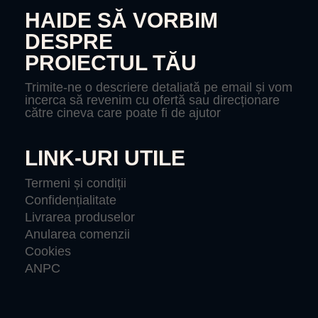
HAIDE SĂ VORBIM
DESPRE
PROIECTUL TĂU
Trimite-ne o descriere detaliată pe email și vom
incerca să revenim cu ofertă sau direcționare
către cineva care poate fi de ajutor
LINK-URI UTILE
Termeni și condiții
Confidențialitate
Livrarea produselor
Anularea comenzii
Cookies
ANPC