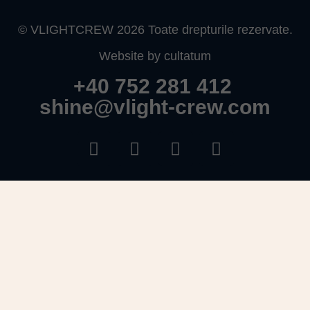
© VLIGHTCREW 2026 Toate drepturile rezervate.
Website by cultatum
+40 752 281 412
shine@vlight-crew.com