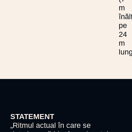
m
înăl
pe
24
m
lun
STATEMENT
„Ritmul actual în care se