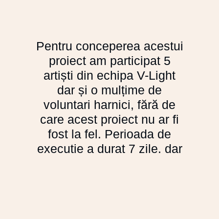
Pentru conceperea acestui
proiect am participat 5
artiști din echipa V-Light
dar și o mulțime de
voluntari harnici, fără de
care acest proiect nu ar fi
fost la fel. Perioada de
execuție a durat 7 zile, dar
probabil ar fi durat cu 2 zile
mai mult dacă nu aveam
parte de ajutor suplimentar.
De asemenea îi mulțumim