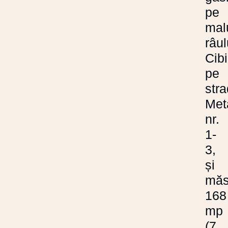
pe
mal
râul
Cibi
pe
str
Meta
nr.
1-
3,
și
măs
168
mp
(7