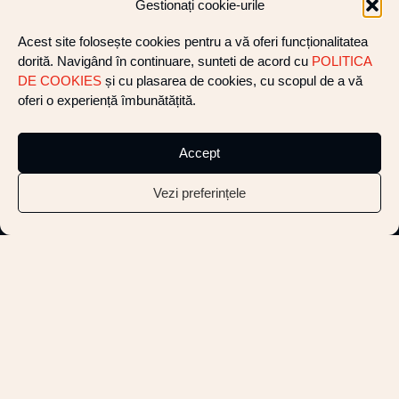
Gestionați cookie-urile
SOCIAL
Acest site folosește cookies pentru a vă oferi funcționalitatea
FACEBOOK
dorită. Navigând în continuare, sunteti de acord cu
POLITICA
TWITTER
INSTAGRAM
DE COOKIES
și cu plasarea de cookies, cu scopul de a vă
oferi o experiență îmbunătățită.
Accept
INFORMATIONS
FAQ
Vezi preferințele
DELIVERY U0026#038; RETURNS
COOKIE POLICY
LENIS SHOWROOM
OPEN MON – SAT / 9 – 21H
555 8TH AVENUE / 12TH FLOOR
NEW YORK, NY 10018