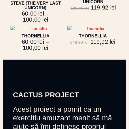
UNICORN
STEVE (THE VERY LAST
119,92
lei
UNICORN)
149,90
lei
60,00
lei
–
100,00
lei
THORNELLIA
THORNELLIA
60,00
lei
–
119,92
lei
149,90
lei
100,00
lei
CACTUS PROJECT
Acest proiect a pornit ca un
exercitiu amuzant menit să mă
ajute să îmi definesc propriul