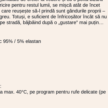
119,92 LEI.
icire pentru restul lumii, se mișcă atât de încet
I.
e care reușește să-l prindă sunt gândurile proprii –
reu. Totuși, e suficient de înfricoșător încât să nu
a pe stradă, bâjbâind după o „gustare” mai puțin…
ac 95% / 5% elastan
:
la max. 40°C, pe program pentru rufe delicate (pe