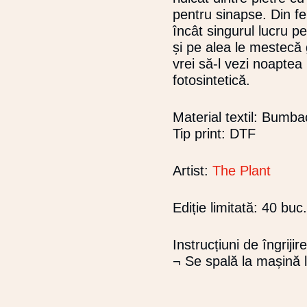
FOST:
pentru sinapse. Din fer
149,90 LE
încât singurul lucru p
și pe alea le mestecă g
vrei să-l vezi noapte
fotosintetică.
Material textil: Bumb
Tip print: DTF
Artist:
The Plant
Ediție limitată: 40 buc.
Instrucțiuni de îngrijire
¬ Se spală la mașină 