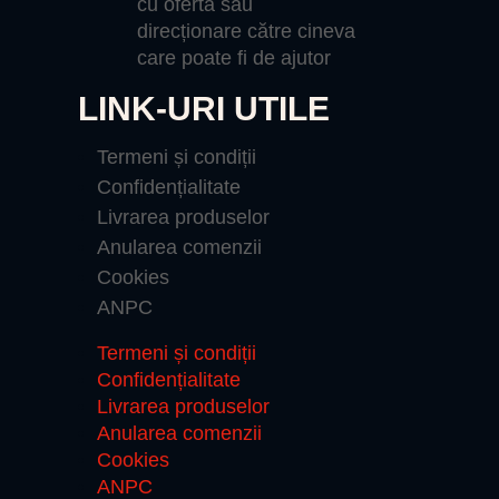
cu ofertă sau
direcționare către cineva
care poate fi de ajutor
LINK-URI UTILE
Termeni și condiții
Confidențialitate
Livrarea produselor
Anularea comenzii
Cookies
ANPC
Termeni și condiții
Confidențialitate
Livrarea produselor
Anularea comenzii
Cookies
ANPC