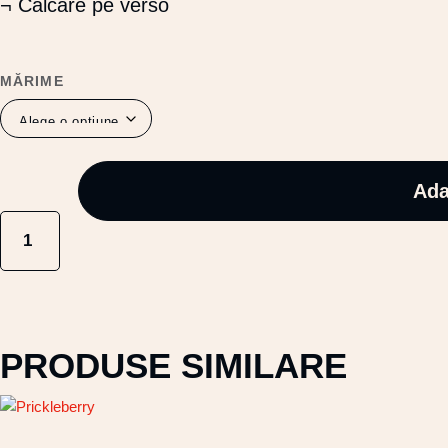
¬ Călcare pe verso
MĂRIME
Ada
CANTITATE
BRAINEY
PRODUSE SIMILARE