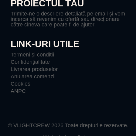
PROIECTUL TĂU
Trimite-ne o descriere detaliată pe email și vom
incerca să revenim cu ofertă sau direcționare
către cineva care poate fi de ajutor
LINK-URI UTILE
Termeni și condiții
Confidențialitate
Livrarea produselor
Anularea comenzii
Cookies
ANPC
© VLIGHTCREW 2026 Toate drepturile rezervate.