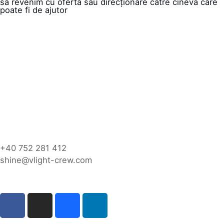
să revenim cu ofertă sau direcționare către cineva care
poate fi de ajutor
+40 752 281 412
shine@vlight-crew.com