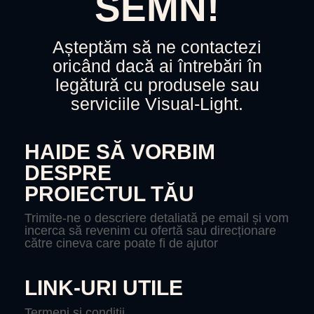
SEMN!
Așteptăm să ne contactezi
oricând dacă ai întrebări în
legătură cu produsele sau
serviciile Visual-Light.
HAIDE SĂ VORBIM
DESPRE
PROIECTUL TĂU
Trimite-ne o descriere detaliată pe email și vom
incerca să revenim cu ofertă sau direcționare
către cineva care poate fi de ajutor
LINK-URI UTILE
Termeni și condiții