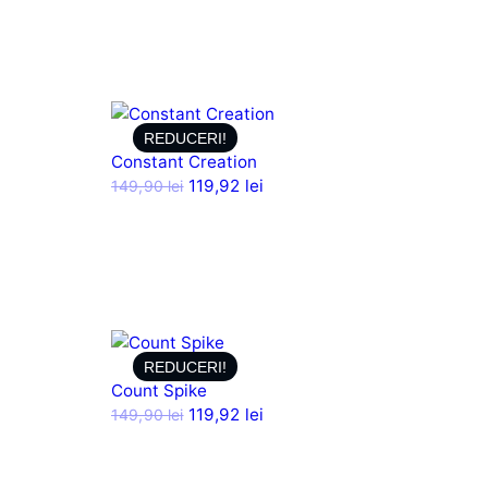
REDUCERI!
Constant Creation
119,92
lei
149,90
lei
REDUCERI!
Count Spike
119,92
lei
149,90
lei