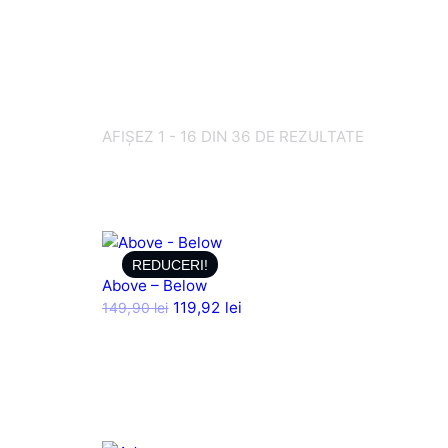
AFIȘEZ 1 - 16 DIN 36 DE REZULTATE
REDUCERI!
Above – Below
119,92
lei
149,90
lei