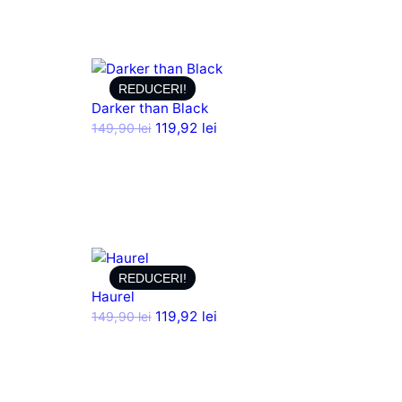
REDUCERI!
Darker than Black
119,92
lei
149,90
lei
REDUCERI!
Haurel
119,92
lei
149,90
lei