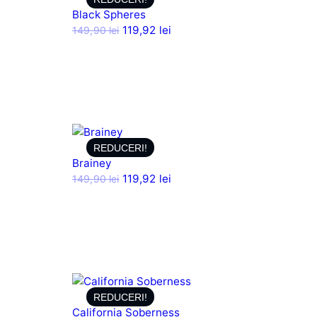
Black Spheres
119,92
lei
149,90
lei
REDUCERI!
Brainey
119,92
lei
149,90
lei
REDUCERI!
California Soberness