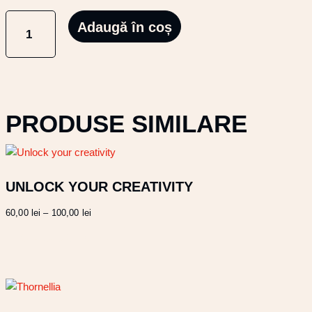
CANTITATE
Adaugă în coș
ORPHEA
PRODUSE SIMILARE
UNLOCK YOUR CREATIVITY
Interval
60,00
lei
–
100,00
lei
de
Acest
Selectează opțiunile
prețuri:
produs
60,00 lei
are
până
mai
la
multe