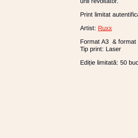
unii revoltător.
Print limitat autentifi
Artist:
Ruxx
Format A3 & format
Tip print: Laser
Ediție limitată: 50 buc