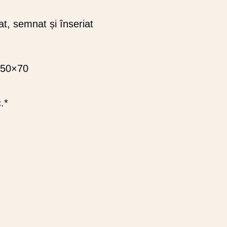
71,92 LEI
PÂNĂ
LA
cat, semnat și înseriat
103,92 LEI
 50×70
.*