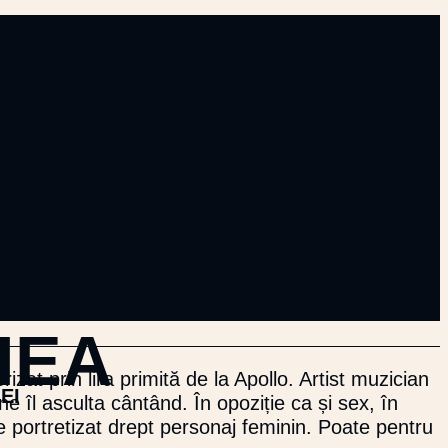
HEA
izat prin lira primită de la Apollo. Artist muzician
INTERVAL
EI
e îl asculta cântând. În opoziție ca și sex, în
DE
te portretizat drept personaj feminin. Poate pentru
PREȚURI: