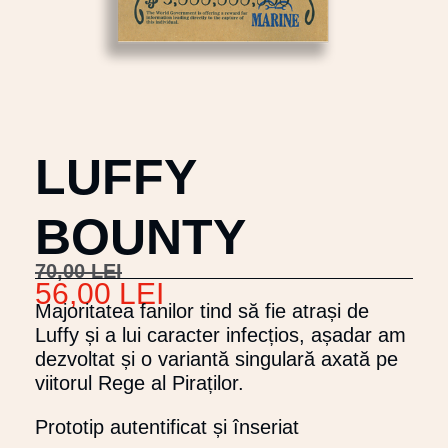
LUFFY
BOUNTY
70,00
LEI
56,00
LEI
Majoritatea fanilor tind să fie atrași de
Luffy și a lui caracter infecțios, așadar am
dezvoltat și o variantă singulară axată pe
viitorul Rege al Piraților.
Prototip autentificat și înseriat