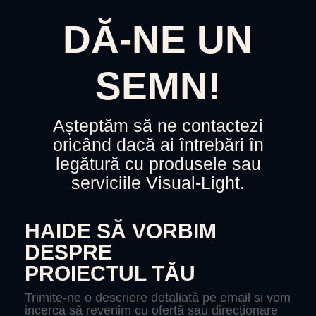
DĂ-NE UN
SEMN!
Așteptăm să ne contactezi
oricând dacă ai întrebări în
legătură cu produsele sau
serviciile Visual-Light.
HAIDE SĂ VORBIM
DESPRE
PROIECTUL TĂU
Trimite-ne o descriere detaliată pe email și vom
incerca să revenim cu ofertă sau direcționare