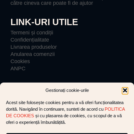
către cineva care poate fi de ajutor
LINK-URI UTILE
Termeni și condiții
Confidențialitate
Livrarea produselor
Anularea comenzii
Cookies
ANPC
Gestionați cookie-urile
© VLIGHTCREW 2026 Toate drepturile rezervate.
Acest site folosește cookies pentru a vă oferi funcționalitatea
dorită. Navigând în continuare, sunteti de acord cu
POLITICA
Website by cultatum
DE COOKIES
și cu plasarea de cookies, cu scopul de a vă
oferi o experiență îmbunătățită.
+40 752 281 412