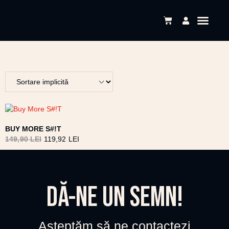
BUY MORE S#!T
149,90
LEI
119,92
LEI
DĂ-NE UN SEMN!
Așteptăm să ne contactezi