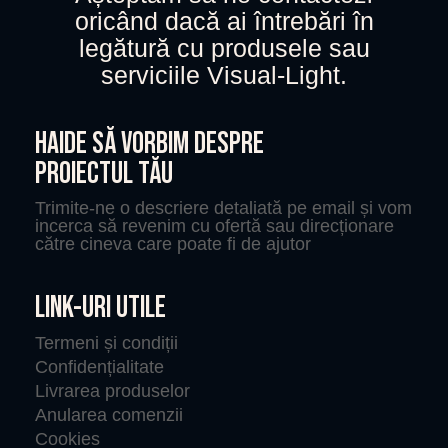
oricând dacă ai întrebări în
legătură cu produsele sau
serviciile Visual-Light.
HAIDE SĂ VORBIM DESPRE
PROIECTUL TĂU
Trimite-ne o descriere detaliată pe email și vom
incerca să revenim cu ofertă sau direcționare
către cineva care poate fi de ajutor
LINK-URI UTILE
Termeni și condiții
Confidențialitate
Livrarea produselor
Anularea comenzii
Cookies