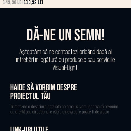
149,90
LEI
119,92
LEI
DĂ-NE UN SEMN!
Așteptăm să ne contactezi oricând dacă ai
întrebări în legătură cu produsele sau serviciile
Visual-Light.
HAIDE SĂ VORBIM DESPRE
PROIECTUL TĂU
Trimite-ne o descriere detaliată pe email și vom incerca să revenim
cu ofertă sau direcționare către cineva care poate fi de ajutor
LINK-URI UTILE