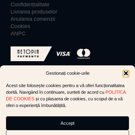
Confidențialitate
Livrarea produselor
Anularea comenzii
Cookies
ANPC
Gestionați cookie-urile
© VLIGHTCREW 2026 Toate drepturile rezervate.
Acest site folosește cookies pentru a vă oferi funcționalitatea
dorită. Navigând în continuare, sunteti de acord cu
POLITICA
Website by cultatum
DE COOKIES
și cu plasarea de cookies, cu scopul de a vă
oferi o experiență îmbunătățită.
+40 752 281 412
shine@vlight-crew.com
Accept