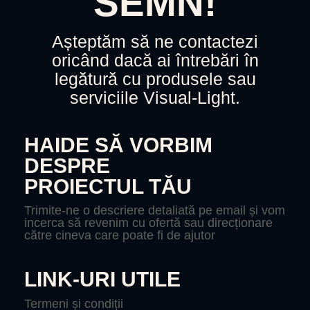
SEMN!
Așteptăm să ne contactezi
oricând dacă ai întrebări în
legătură cu produsele sau
serviciile Visual-Light.
HAIDE SĂ VORBIM
DESPRE
PROIECTUL TĂU
Trimite-ne o descriere detaliată pe email și vom
incerca să revenim cu ofertă sau direcționare
către cineva care poate fi de ajutor
LINK-URI UTILE
Termeni și condiții