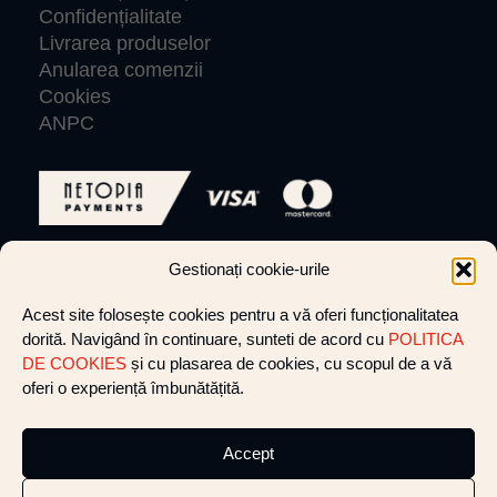
Confidențialitate
Livrarea produselor
Anularea comenzii
Cookies
ANPC
Gestionați cookie-urile
© VLIGHTCREW 2026 Toate drepturile rezervate.
Acest site folosește cookies pentru a vă oferi funcționalitatea
dorită. Navigând în continuare, sunteti de acord cu
POLITICA
Website by cultatum
DE COOKIES
și cu plasarea de cookies, cu scopul de a vă
oferi o experiență îmbunătățită.
+40 752 281 412
shine@vlight-crew.com
Accept