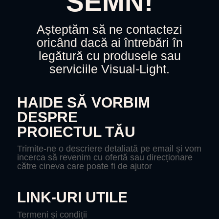
SEMN!
Așteptăm să ne contactezi
oricând dacă ai întrebări în
legătură cu produsele sau
serviciile Visual-Light.
HAIDE SĂ VORBIM
DESPRE
PROIECTUL TĂU
Trimite-ne o descriere detaliată pe email și vom
incerca să revenim cu ofertă sau direcționare
către cineva care poate fi de ajutor
LINK-URI UTILE
Termeni și condiții