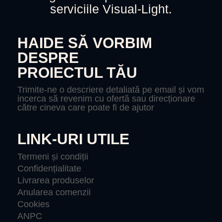
serviciile Visual-Light.
HAIDE SĂ VORBIM
DESPRE
PROIECTUL TĂU
Trimite-ne o descriere detaliată pe email și vom
incerca să revenim cu ofertă sau direcționare
către cineva care poate fi de ajutor
LINK-URI UTILE
Termeni și condiții
Confidențialitate
Livrarea produselor
Anularea comenzii
Cookies
ANPC