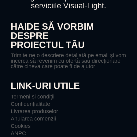
serviciile Visual-Light.
HAIDE SĂ VORBIM
DESPRE
PROIECTUL TĂU
Trimite-ne o descriere detaliată pe email și vom
incerca să revenim cu ofertă sau direcționare
către cineva care poate fi de ajutor
LINK-URI UTILE
Termeni și condiții
Confidențialitate
Livrarea produselor
Anularea comenzii
Cookies
ANPC