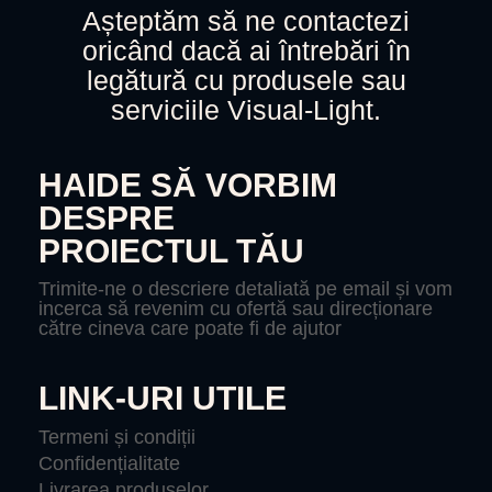
Așteptăm să ne contactezi
oricând dacă ai întrebări în
legătură cu produsele sau
serviciile Visual-Light.
HAIDE SĂ VORBIM
DESPRE
PROIECTUL TĂU
Trimite-ne o descriere detaliată pe email și vom
incerca să revenim cu ofertă sau direcționare
către cineva care poate fi de ajutor
LINK-URI UTILE
Termeni și condiții
Confidențialitate
Livrarea produselor