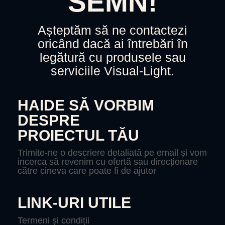
SEMN!
Așteptăm să ne contactezi
oricând dacă ai întrebări în
legătură cu produsele sau
serviciile Visual-Light.
HAIDE SĂ VORBIM
DESPRE
PROIECTUL TĂU
Trimite-ne o descriere detaliată pe email și vom
incerca să revenim cu ofertă sau direcționare
către cineva care poate fi de ajutor
LINK-URI UTILE
Termeni și condiții