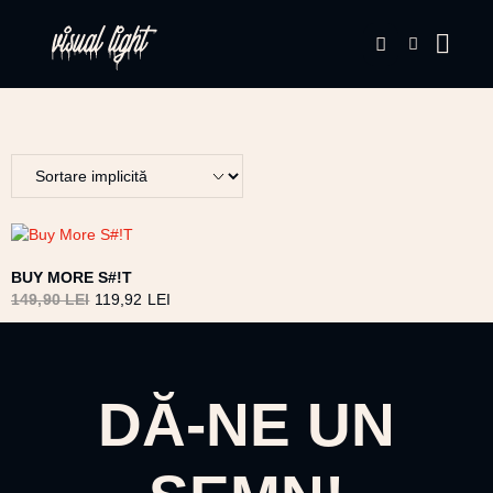
BUY MORE S#!T
149,90
LEI
119,92
LEI
DĂ-NE UN