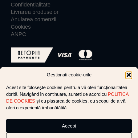
Confidențialitate
Livrarea produselor
Anularea comenzii
Cookies
ANPC
Gestionați cookie-urile
© VLIGHTCREW 2026 Toate drepturile rezervate.
Acest site folosește cookies pentru a vă oferi funcționalitatea
dorită. Navigând în continuare, sunteti de acord cu
POLITICA
Website by cultatum
DE COOKIES
și cu plasarea de cookies, cu scopul de a vă
oferi o experiență îmbunătățită.
+40 752 281 412
shine@vlight-crew.com
Accept