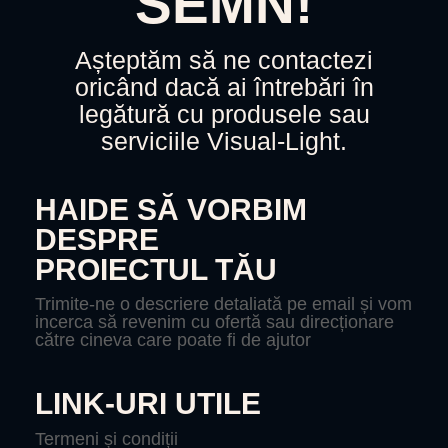
SEMN!
Așteptăm să ne contactezi
oricând dacă ai întrebări în
legătură cu produsele sau
serviciile Visual-Light.
HAIDE SĂ VORBIM
DESPRE
PROIECTUL TĂU
Trimite-ne o descriere detaliată pe email și vom
incerca să revenim cu ofertă sau direcționare
către cineva care poate fi de ajutor
LINK-URI UTILE
Termeni și condiții