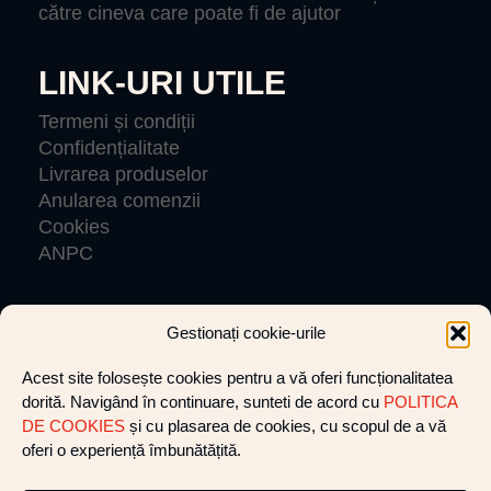
către cineva care poate fi de ajutor
LINK-URI UTILE
Termeni și condiții
Confidențialitate
Livrarea produselor
Anularea comenzii
Cookies
ANPC
Gestionați cookie-urile
© VLIGHTCREW 2026 Toate drepturile rezervate.
Acest site folosește cookies pentru a vă oferi funcționalitatea
dorită. Navigând în continuare, sunteti de acord cu
POLITICA
Website by cultatum
DE COOKIES
și cu plasarea de cookies, cu scopul de a vă
oferi o experiență îmbunătățită.
+40 752 281 412