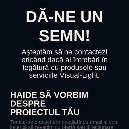
DĂ-NE UN
SEMN!
Așteptăm să ne contactezi
oricând dacă ai întrebări în
legătură cu produsele sau
serviciile Visual-Light.
HAIDE SĂ VORBIM
DESPRE
PROIECTUL TĂU
Trimite-ne o descriere detaliată pe email și vom
incerca să revenim cu ofertă sau direcționare