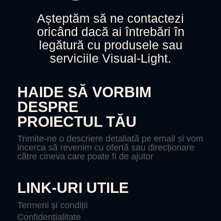
Așteptăm să ne contactezi
oricând dacă ai întrebări în
legătură cu produsele sau
serviciile Visual-Light.
HAIDE SĂ VORBIM
DESPRE
PROIECTUL TĂU
Trimite-ne o descriere detaliată pe email și vom
incerca să revenim cu ofertă sau direcționare
către cineva care poate fi de ajutor
LINK-URI UTILE
Termeni și condiții
Confidențialitate