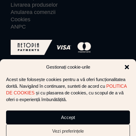
Livrarea produselor
Anularea comenzii
Cookies
ANPC
Gestionați cookie-urile
© VLIGHTCREW 2026 Toate drepturile rezervate.
Acest site folosește cookies pentru a vă oferi funcționalitatea
dorită. Navigând în continuare, sunteti de acord cu
POLITICA
Website by cultatum
DE COOKIES
și cu plasarea de cookies, cu scopul de a vă
oferi o experiență îmbunătățită.
+40 752 281 412
shine@vlight-crew.com
Accept
Vezi preferințele