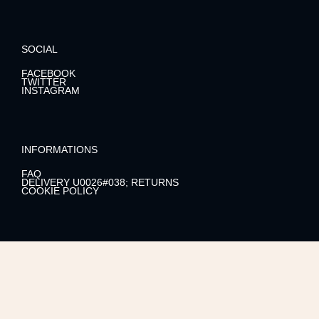
SOCIAL
FACEBOOK
TWITTER
INSTAGRAM
INFORMATIONS
FAQ
DELIVERY U0026#038; RETURNS
COOKIE POLICY
LENIS SHOWROOM
OPEN MON – SAT / 9 – 21H
555 8TH AVENUE / 12TH FLOOR
NEW YORK, NY 10018