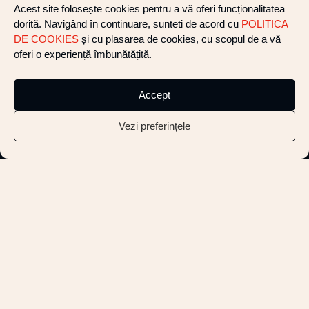
Acest site folosește cookies pentru a vă oferi funcționalitatea
FACEBOOK
dorită. Navigând în continuare, sunteti de acord cu
POLITICA
TWITTER
INSTAGRAM
DE COOKIES
și cu plasarea de cookies, cu scopul de a vă
oferi o experiență îmbunătățită.
INFORMATIONS
Accept
FAQ
DELIVERY U0026#038; RETURNS
Vezi preferințele
COOKIE POLICY
LENIS SHOWROOM
OPEN MON – SAT / 9 – 21H
555 8TH AVENUE / 12TH FLOOR
NEW YORK, NY 10018